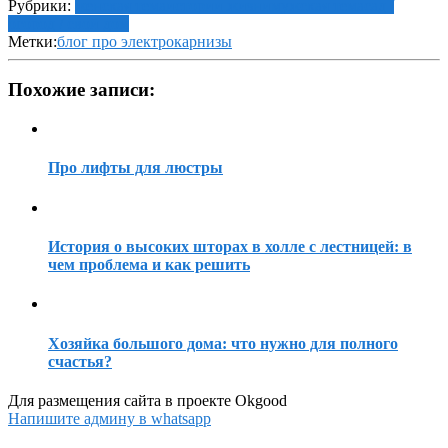
Рубрики:
женская тема
истории жизни
мужская тема
сад /
огород / свой дом
Метки:
блог про электрокарнизы
Похожие записи:
Про лифты для люстры
История о высоких шторах в холле с лестницей: в
чем проблема и как решить
Хозяйка большого дома: что нужно для полного
счастья?
Для размещения сайта в проекте Okgood
Напишите админу в whatsapp