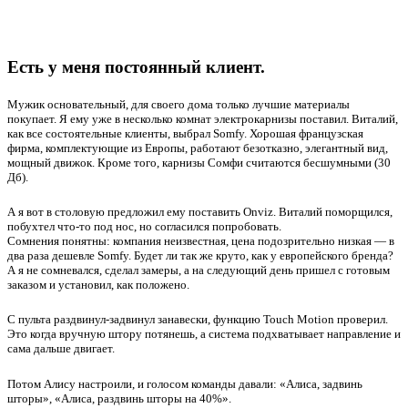
Есть у меня постоянный клиент.
Мужик основательный, для своего дома только лучшие материалы
покупает. Я ему уже в несколько комнат электрокарнизы поставил. Виталий,
как все состоятельные клиенты, выбрал Somfy. Хорошая французская
фирма, комплектующие из Европы, работают безотказно, элегантный вид,
мощный движок. Кроме того, карнизы Сомфи считаются бесшумными (30
Дб).
А я вот в столовую предложил ему поставить Onviz. Виталий поморщился,
побухтел что-то под нос, но согласился попробовать.
Сомнения понятны: компания неизвестная, цена подозрительно низкая — в
два раза дешевле Somfy. Будет ли так же круто, как у европейского бренда?
А я не сомневался, сделал замеры, а
на следующий день пришел с готовым
заказом и установил, как положено.
С пульта раздвинул-задвинул занавески, функцию
Touch Motion проверил.
Это когда вручную штору потянешь, а система подхватывает направление и
сама дальше двигает.
Потом Алису настроили, и голосом команды давали: «Алиса, задвинь
шторы», «Алиса, раздвинь шторы на 40%».