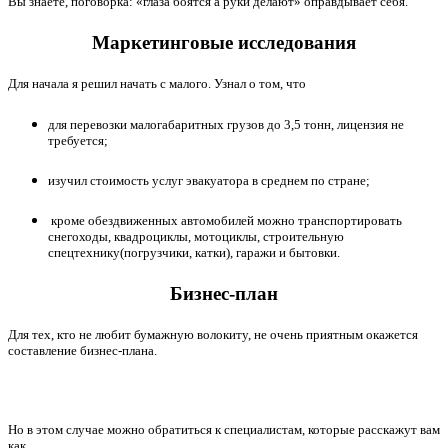
Вы знаете, поговорка:
«
глаза боятся а руки делают
»
оправдывает себя.
Маркетинговые исследования
Для начала я решил начать с малого. Узнал о том, что
для перевозки малогабаритных грузов до 3,5 тонн, лицензия не
требуется;
изучил стоимость услуг эвакуатора в среднем по стране;
кроме обездвиженных автомобилей можно транспортировать
снегоходы, квадроциклы, мотоциклы, строительную
спецтехнику(погрузчики, катки), гаражи и бытовки.
Бизнес-план
Для тех, кто не любит бумажную волокиту, не очень приятным окажется
составление бизнес-плана.
Но в этом случае можно обратиться к специалистам, которые расскажут вам
как