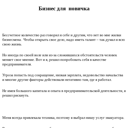
Бизнес для
новичка
Бессчетное количество раз говорил я себе и другим, что нет во мне жилки
бизнесмена. Чтобы открыть свое дело, надо иметь талант – так думал я всю
свою жизнь.
Но иногда по своей воле или из-за сложившихся обстоятельств человек
меняет свое мнение. Вот и я, решил попробовать себя в качестве
предпринимателя.
Угроза попасть под сокращение, низкая зарплата, недовольство начальства
и многие другие факторы действовали негативно там, где я работал.
Не имея большого капитала и опыта в предпринимательской деятельности, я
решил рискнуть.
Меня всегда привлекала техника, поэтому я выбрал нишу услуг эвакуатора.