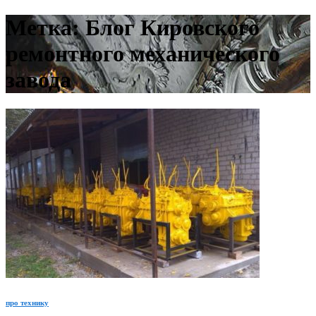
Метка:
Блог Кировского
ремонтного механического
завода
про технику