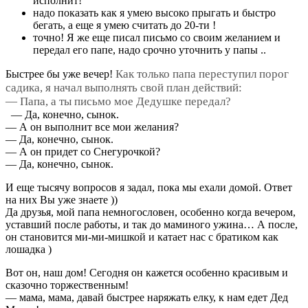
исполнит!
надо показать как я умею высоко прыгать и быстро
бегать, а еще я умею считать до 20-ти !
точно! Я же еще писал письмо со своим желанием и
передал его папе, надо срочно уточнить у папы ..
Как только папа переступил порог
Быстрее бы уже вечер!
садика, я начал выполнять свой план действий:
— Папа, а ты письмо мое Дедушке передал?
— Да, конечно, сынок.
— А он выполнит все мои желания?
— Да, конечно, сынок.
— А он придет со Снегурочкой?
— Да, конечно, сынок.
И еще тысячу вопросов я задал, пока мы ехали домой. Ответ
на них Вы уже знаете ))
Да друзья, мой папа немногословен, особенно когда вечером,
уставший после работы, и так до маминого ужина… А после,
он становится ми-ми-мишкой и катает нас с братиком как
лошадка )
Вот он, наш дом! Сегодня он кажется особенно красивым и
сказочно торжественным!
— мама, мама, давай быстрее наряжать елку, к нам едет Дед