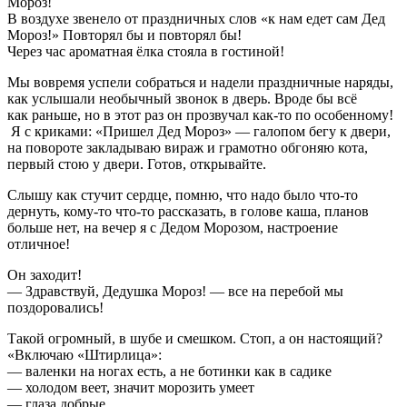
Мороз!
В воздухе звенело от праздничных слов «к нам едет сам Дед
Мороз!» Повторял бы и повторял бы!
Через час ароматная ёлка стояла в гостиной!
Мы вовремя успели собраться и надели праздничные наряды,
как услышали необычный звонок в дверь. Вроде бы всё
как раньше, но в этот раз он прозвучал как-то по особенному!
Я с криками: «Пришел Дед Мороз» — галопом бегу к двери,
на повороте закладываю вираж и грамотно обгоняю кота,
первый стою у двери. Готов, открывайте.
Слышу как стучит сердце, помню, что надо было что-то
дернуть, кому-то что-то рассказать, в голове каша, планов
больше нет, на вечер я с Дедом Морозом, настроение
отличное!
Он заходит!
— Здравствуй, Дедушка Мороз! — все на перебой мы
поздоровались!
Такой огромный, в шубе и смешком. Стоп, а он настоящий?
«Включаю «Штирлица»:
— валенки на ногах есть, а не ботинки как в садике
— холодом веет, значит морозить умеет
— глаза добрые