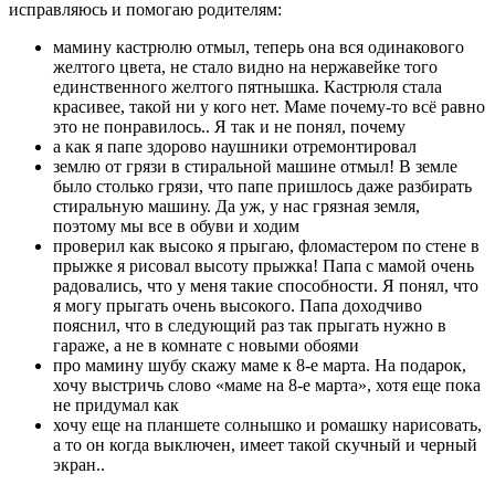
исправляюсь и помогаю родителям:
мамину кастрюлю отмыл, теперь она вся одинакового
желтого цвета, не стало видно на нержавейке того
единственного желтого пятнышка. Кастрюля стала
красивее, такой ни у кого нет. Маме почему-то всё равно
это не понравилось.. Я так и не понял, почему
а как я папе здорово наушники отремонтировал
землю от грязи в стиральной машине отмыл! В земле
было столько грязи, что папе пришлось даже разбирать
стиральную машину. Да уж, у нас грязная земля,
поэтому мы все в обуви и ходим
проверил как высоко я прыгаю, фломастером по стене в
прыжке я рисовал высоту прыжка! Папа с мамой очень
радовались, что у меня такие способности. Я понял, что
я могу прыгать очень высокого. Папа доходчиво
пояснил, что в следующий раз так прыгать нужно в
гараже, а не в комнате с новыми обоями
про мамину шубу скажу маме к 8-е марта. На подарок,
хочу выстричь слово «маме на 8-е марта», хотя еще пока
не придумал как
хочу еще на планшете солнышко и ромашку нарисовать,
а то он когда выключен, имеет такой скучный и черный
экран..