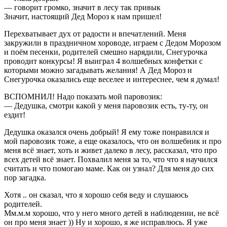
— говорит громко, значит в лесу так привык
Значит, настоящий Дед Мороз к нам пришел!
Перехватывает дух от радости и впечатлений. Меня
закружили в праздничном хороводе, играем с Дедом Морозом
и поём песенки, родителей смешно нарядили, Снегурочка
проводит конкурсы! Я выиграл 4 волшебных конфетки с
которыми можно загадывать желания! А Дед Мороз и
Снегурочка оказались еще веселее и интереснее, чем я думал!
ВСПОМНИЛ! Надо показать мой паровозик:
— Дедушка, смотри какой у меня паровозик есть, ту-ту, он
ездит!
Дедушка оказался очень добрый! Я ему тоже понравился и
мой паровозик тоже, а еще оказалось, что он волшебник и про
меня всё знает, хоть и живет далеко в лесу, рассказал, что про
всех детей всё знает. Похвалил меня за то, что что я научился
считать и что помогаю маме. Как он узнал? Для меня до сих
пор загадка.
Хотя .. он сказал, что я хорошо себя веду и слушаюсь
родителей.
Мм.м.м хорошо, что у него много детей в наблюдении, не всё
он про меня знает )) Ну и хорошо, я же исправлюсь. Я уже