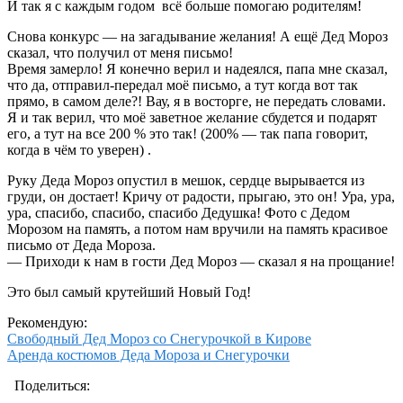
И так я с каждым годом всё больше помогаю родителям!
Снова конкурс — на загадывание желания! А ещё Дед Мороз
сказал, что получил от меня письмо!
Время замерло! Я конечно верил и надеялся, папа мне сказал,
что да, отправил-передал моё письмо, а тут когда вот так
прямо, в самом деле?! Вау, я в восторге, не передать словами.
Я и так верил, что моё заветное желание сбудется и подарят
его, а тут на все 200 % это так! (200% — так папа говорит,
когда в чём то уверен) .
Руку Деда Мороз опустил в мешок, сердце вырывается из
груди, он достает! Кричу от радости, прыгаю, это он! Ура, ура,
ура, спасибо, спасибо, спасибо Дедушка! Фото с Дедом
Морозом на память, а потом нам вручили на память красивое
письмо от Деда Мороза.
— Приходи к нам в гости Дед Мороз — сказал я на прощание!
Это был самый крутейший Новый Год!
Рекомендую:
Свободный Дед Мороз со Снегурочкой в Кирове
Аренда костюмов Деда Мороза и Снегурочки
Поделиться: