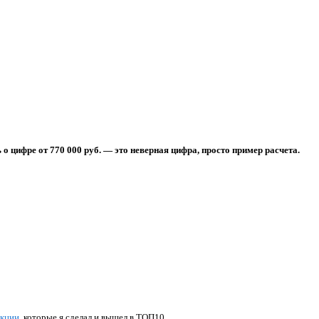
 о цифре от 770 000 руб. — это неверная цифра, просто пример расчета.
укции
, которые я сделал и вышел в ТОП10.