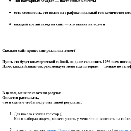
160 повторных заходов — постоянные клиенты
есть сезонность, это видно на графике и каждый год количество по
каждый третий заход на сайт — это заявка на услуги
Сколько сайт принес мне реальных денег?
Пусть это будет коммерческой тайной, но даже если взять 10% всех посеще
Плюс каждый заказчик рекомендует меня еще пятерым — только по телеф
В целом, меня показатели радуют.
Остается рассказать,
что я сделал чтобы получить такой результат:
Для начала я купил трактор )).
Как я выбирал модель, можете узнать у меня лично, контакты на сайте.
Далее использовал
сервис Okgood
— этот сервис делает сайты
для вы