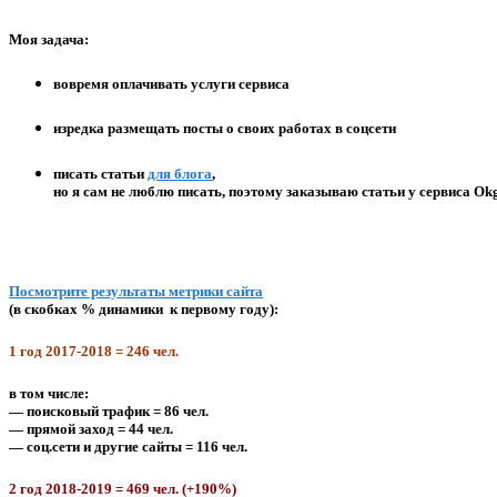
Моя задача:
вовремя оплачивать услуги сервиса
изредка размещать посты о своих работах в соцсети
писать статьи
для блога
,
но я сам не люблю писать, поэтому заказываю статьи у сервиса Ok
Посмотрите результаты метрики сайта
(в скобках % динамики к первому году):
1 год 2017-2018 = 246 чел.
в том числе:
— поисковый трафик = 86 чел.
— прямой заход = 44 чел.
— соц.сети и другие сайты = 116 чел.
2 год 2018-2019 = 469 чел. (+190%)