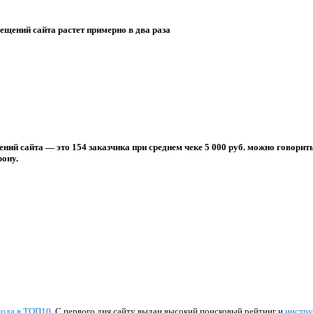
сещений сайта растет примерно в два раза
ний сайта — это 154 заказчика при среднем чеке 5 000 руб. можно говорить
ону.
хода в ТОП10
. С первого дня сайту выдан высокий поисковый рейтинг и
инстр