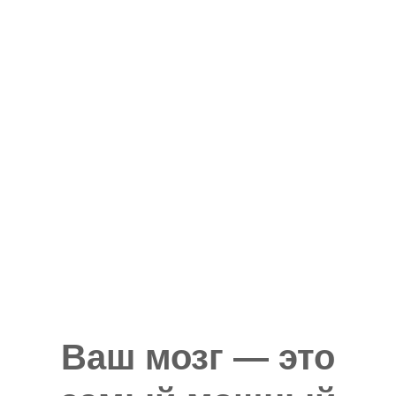
уже сейчас
уже в эту секунду ...
Будьте готовы получить всё, что
пожелаете
Примите полную ответственность за свои
мысли
Определите что для Вас ценно в жизни
Напишите цели, мечты, ресурсы
Поделитесь с друзьями
Ваш мозг — это