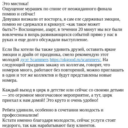
Это мистика!
Ощущение мурашек по спине от неожиданного финала
помню и сейчас!
Девушки визжали от восторга, я сам еле сдерживал эмоции,
помню не сдержался и крикнул: «как такое может
быть?!» Восхищение, азарт, в течении 20 минут мы все были
вовлечены в вихрь развивающихся событий прямо у нас в
руках и еще долго обсуждали выступление.
Если Вы хотели бы также удивить друзей, оставить яркие
эмоции и драйв от праздника, смело рекомендую этот
молодой
дуэт Scammers
https://okgood.ru/scammers/.
На
следующий праздник закажу их коллегам, говорят, что
номеров много, работают без повторений, можно приглашать
в один и тот же коллектив и будут представлены новые
номера.
Каждый выход в цирк в детстве или сейчас со своими детьми
— это огромное многочасовое мероприятие, а тут, цирк
приехал к нам домой! Это круто и очень удобно!
Ребята удивили, особенно в сочетании молодость и
профессионализм!
Кстати именно благодаря молодости, сейчас услуги стоят
недорого, так как нарабатывают базу клиентов.