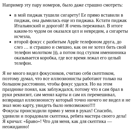
Например эту пару номеров, было даже страшно смотреть:
в мой пиджак тушили сигарету! Ее прямо вставили в
пиджак, она дымилась еще из пиджака. Кстати пиджак
Итальянский и дорогой! Я очень переживал. В итоге
каким-то чудом он оказался цел и невредим, а сигареты
исчезла,
второй фокус с разбитым Apple телефоном друга, до
слез … и страшно и смешно, как он не хотел бить свой
телефон молотком ))), а потом под стулом именинника
оказывается коробка, где все время лежал его целый
телефон.
Я не много видел фокусников, считаю себя скептиком,
поэтому думал, что все иллюзионисты работают только на
большом расстоянии, чтобы фокус удался. Но на этом
празднике понял, как заблуждался, потому что я сам брал в
руки реквизит, сам менял карты и сам их перемешивал,
возвращал иллюзионисту который точно ничего не видел и не
знал мою карту, увидеть было невозможно!!!!
Фокусы происходили прямо у меня в руках! Спасибо,
удивили и порадовали скептика, ребята мастера своего дела!
Я кричал: «Браво»! Что для меня, как для скептика —
неожиданно!